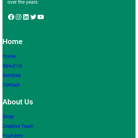
over the years
Facebook
Instagram
LinkedIn
Twitter
YouTube
Home
Home
About Us
Services
Contact
About Us
Story
Creative Team
Founders