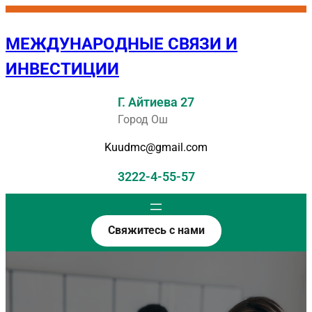
Перейти
к
МЕЖДУНАРОДНЫЕ СВЯЗИ И
содержимому
ИНВЕСТИЦИИ
Г. Айтиева 27
Город Ош
Kuudmc@gmail.com
3222-4-55-57
Свяжитесь с нами