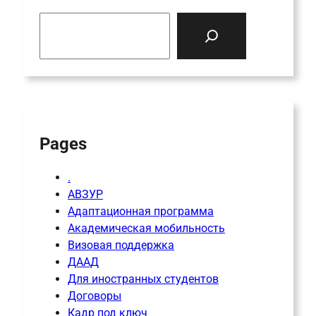
S
e
a
r
c
h
Pages
.
АВЗУР
Адаптационная программа
Академическая мобильность
Визовая поддержка
ДААД
Для иностранных студентов
Договоры
Кадр под ключ