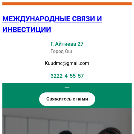
Перейти
к
МЕЖДУНАРОДНЫЕ СВЯЗИ И
содержимому
ИНВЕСТИЦИИ
Г. Айтиева 27
Город Ош
Kuudmc@gmail.com
3222-4-55-57
Свяжитесь с нами