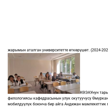
жарымын аталган университетте өткөрүшөт. (2024-20
КӨЭАУнун тары
филологиясы кафедрасынын улук окутуучусу Өмүрка
мобилдүүлүк боюнча бир айга Андижан мамлекеттик п