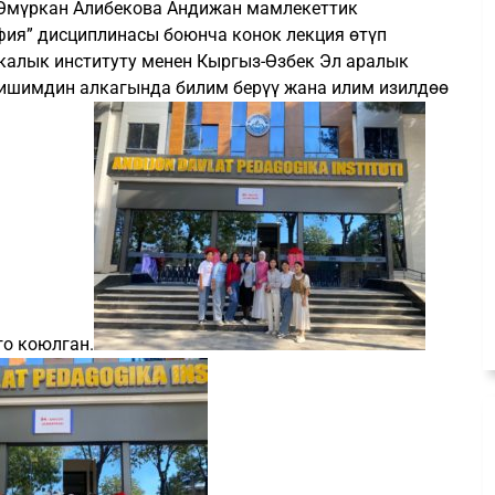
Өмүркан Алибекова Андижан мамлекеттик
фия” дисциплинасы боюнча конок лекция өтүп
икалык институту менен Кыргыз-Өзбек Эл аралык
елишимдин алкагында билим берүү жана илим изилдөө
о коюлган.