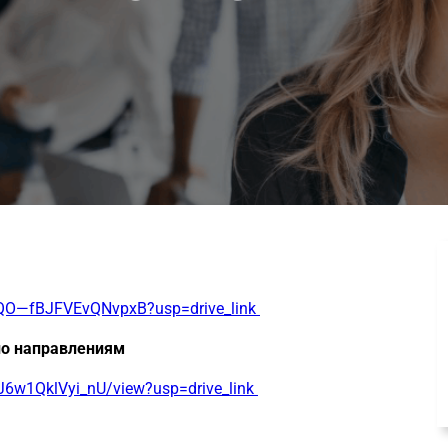
vtTQO—fBJFVEvQNvpxB?usp=drive_link
по направлениям
J6w1QklVyi_nU/view?usp=drive_link