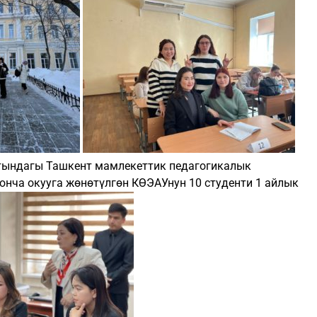
тындагы Ташкент мамлекеттик педагогикалык
нча окууга жөнөтүлгөн КӨЭАУнун 10 студенти 1 айлык