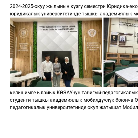
2024-2025-окуу жылынын күзгү семестри Юридика-эк
юридикалык университетинде тышкы академиялык м
келишимге ылайык КӨЭАУнун табигый-педагогикалык
студенти тышкы академиялык мобилдүүлүк боюнча Ө
педагогикалык университетинде окуп жатышат.Мобил