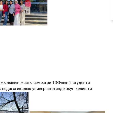
у жылынын жазгы семестри ТФФнын 2 студенти
педагогикалык университетинде окуп келишти