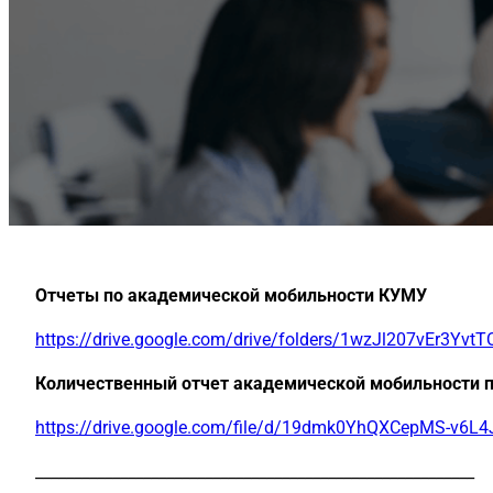
Отчеты по академической мобильности КУМУ
https://drive.google.com/drive/folders/1wzJl207vEr3Y
Количественный отчет академической мобильности 
https://drive.google.com/file/d/19dmk0YhQXCepMS-v6L4
_________________________________________________________