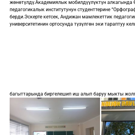
жөнөтүлдү.Академиялык мобилдүүлүктүн алкагында 
педагогикалык институтунун студенттерине “Орфогра
берди.Эскерте кетсек, Андижан мамлекеттик педагог
университетинин ортосунда түзүлгөн эки тараптуу к
багыттарында биргелешип иш алып баруу мыкты жолг