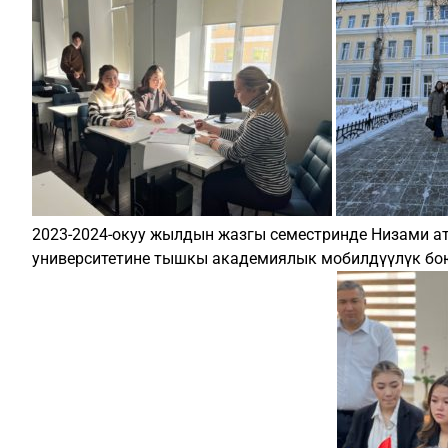
2023-2024-окуу жылдын жазгы семестринде Низами а
университетине тышкы академиялык мобилдүүлүк бою