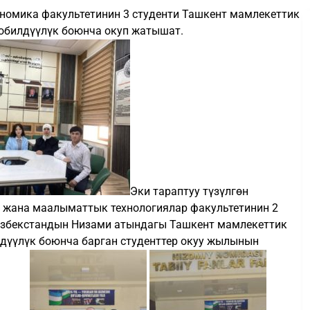
ономика факультетинин 3 студенти Ташкент мамлекеттик
обилдүүлүк боюнча окуп жатышат.
Эки тараптуу түзүлгөн
 жана маалыматтык технологиялар факультетинин 2
збекстандын Низами атындагы Ташкент мамлекеттик
дүүлүк боюнча барган студенттер окуу жылынын