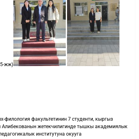
25-жж)
х-филология факультетинин 7 студенти, кыргыз
н Алибекованын жетекчилигинде тышкы академиялык
едагогикалык институтуна окууга