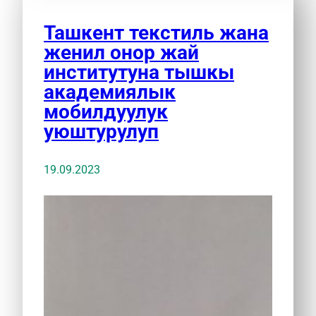
Ташкент текстиль жана
женил онор жай
институтуна тышкы
академиялык
мобилдуулук
уюштурулуп
19.09.2023