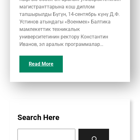
магистранттарына кош диплом
тапшырылды Бүгүн, 14-сентябрь күнү Д.Ф.
Устинов атындагы «Военмех» Балтика
мамлекеттик техникалык
университетинин ректору Константин
Иванов, эл аралык программалар…
Read More
Search Here
S
e