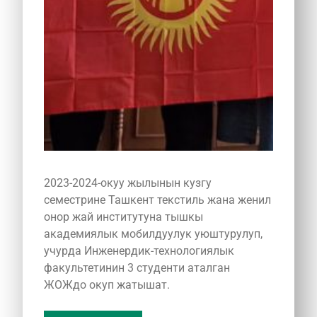
2023-2024-окуу жылынын кузгу
семестрине Ташкент текстиль жана женил
онор жай институтуна тышкы
академиялык мобилдуулук уюштурулуп,
учурда Инженердик-технологиялык
факультетинин 3 студенти аталган
ЖОЖдо окуп жатышат.