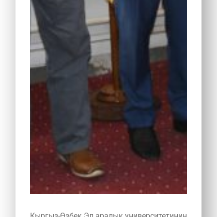
Кыргыз-Өзбек Эл аралык университетинин