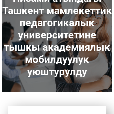
Ташкент мамлекеттик
педагогикалык
университетине
тышкы академиялык
мобилдуулук
уюштурулду