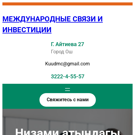
Перейти
к
МЕЖДУНАРОДНЫЕ СВЯЗИ И
содержимому
ИНВЕСТИЦИИ
Г. Айтиева 27
Город Ош
Kuudmc@gmail.com
3222-4-55-57
Свяжитесь с нами
Низами атындагы