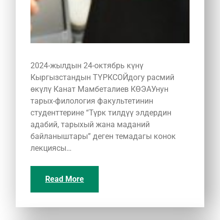
2024-жылдын 24-октябрь күнү
Кыргызстандын ТҮРКСОЙдогу расмий
өкүлү Канат Мамбеталиев КӨЭАУнун
тарых-филология факультетинин
студенттерине “Түрк тилдүү элдердин
адабий, тарыхый жана маданий
байланыштары” деген темадагы конок
лекциясы…
Read More