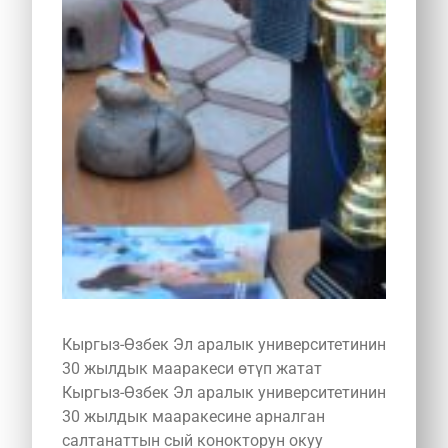
Кыргыз-Өзбек Эл аралык университетинин
30 жылдык мааракеси өтүп жатат
Кыргыз-Өзбек Эл аралык университетинин
30 жылдык мааракесине арналган
салтанаттын сый конокторун окуу