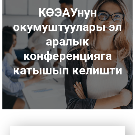
КӨЭАУнун
окумуштуулары эл
аралык
конференцияга
катышып келишти