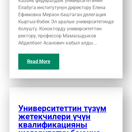
Казань федералдык университетинин
Елабуга институтунун директору Елена
Ефимовна Мерзон баштаган делегация
Кыргыз-Өзбек Эл аралык университетинде
болушту. Конокторду университеттин
ректору, профессор Мамасыдыков
Абдилбает Асанович кабыл алды.…
Read More
Университеттин түзүм
жетекчилери үчүн
квалификацияны