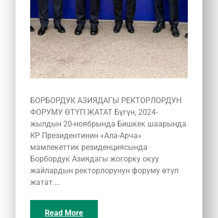
БОРБОРДУК АЗИЯДАГЫ РЕКТОРЛОРДУН
ФОРУМУ ӨТҮП ЖАТАТ Бүгүн, 2024-
жылдын 20-ноябрында Бишкек шаарында
КР Президентинин «Ала-Арча»
мамлекеттик резиденциясында
Борбордук Азиядагы жогорку окуу
жайлардын ректорлорунун форуму өтүп
жатат.…
Read More