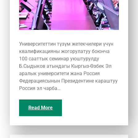
Университеттин түзүм жетекчилери үчүн
квалификацияны жогорулатуу боюнча
100 сааттык семинар уюштурулду
Б.Сыдыков атындагы Кыргыз-Өзбек Эл
аралык университети жана Россия
Федерациясынын Президентине караштуу
Россия эл чарба…
Read More