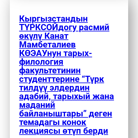
Кыргызстандын
ТҮРКСОЙдогу расмий
өкүлү Канат
Мамбеталиев
КӨЭАУнун тарых-
филология
факультетинин
студенттерине “Түрк
тилдүү элдердин
адабий, тарыхый жана
маданий
байланыштары” деген
темадагы конок
лекциясы өтүп берди