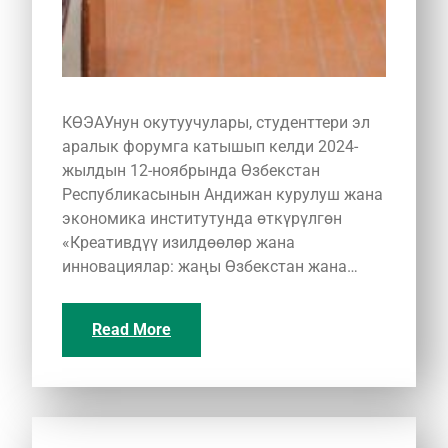
КӨЭАУнун окутуучулары, студенттери эл
аралык форумга катышып келди 2024-
жылдын 12-ноябрында Өзбекстан
Республикасынын Андижан курулуш жана
экономика институтунда өткүрүлгөн
«Креативдүү изилдөөлөр жана
инновациялар: жаңы Өзбекстан жана…
Read More