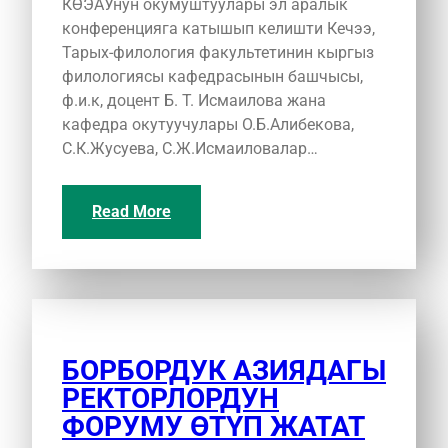
КӨЭАУнун окумуштуулары эл аралык
конференцияга катышып келишти Кечээ,
Тарых-филология факультетинин кыргыз
филологиясы кафедрасынын башчысы,
ф.и.к, доцент Б. Т. Исмаилова жана
кафедра окутуучулары О.Б.Алибекова,
С.К.Жусуева, С.Ж.Исмаиловалар…
Read More
БОРБОРДУК АЗИЯДАГЫ
РЕКТОРЛОРДУН
ФОРУМУ ӨТҮП ЖАТАТ