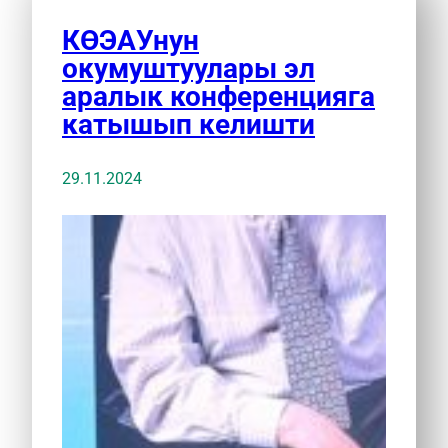
КӨЭАУнун
окумуштуулары эл
аралык конференцияга
катышып келишти
29.11.2024