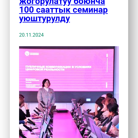
жогорулатуу боюнча
100 сааттык семинар
уюштурулду
20.11.2024