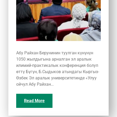
Абу Райхан Берунинин туулган күнүнүн
1050 жылдыгына арналган эл аралык
илимий-практикалык конференция болуп
өттү Бүгүн, Б.Сыдыков атындагы Кыргыз-
Өзбек Эл аралык университетинде «Улуу
ойчул Абу Райхан…
Read More