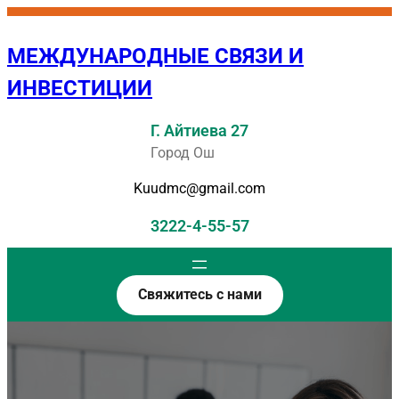
Перейти
к
МЕЖДУНАРОДНЫЕ СВЯЗИ И
содержимому
ИНВЕСТИЦИИ
Г. Айтиева 27
Город Ош
Kuudmc@gmail.com
3222-4-55-57
Свяжитесь с нами