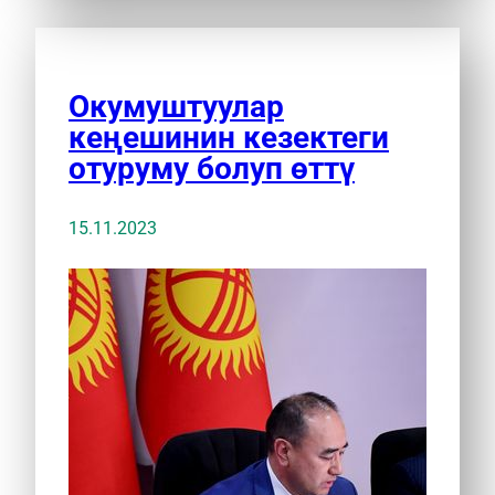
Окумуштуулар
кеңешинин кезектеги
отуруму болуп өттү
15.11.2023