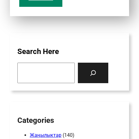
Search Here
S
e
a
r
c
h
Categories
Жаңылыктар
(140)