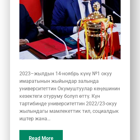
2023–жылдын 14-ноябрь күнү №1 окуу
имаратынын жыйындар залында
университеттин Окумуштуулар кеңешинин
кезектеги отуруму болуп өттү. Күн
тартибинде университеттин 2022/23-окуу
жылындагы мамлекеттик тил, социалдык
иштер жана…
Read More