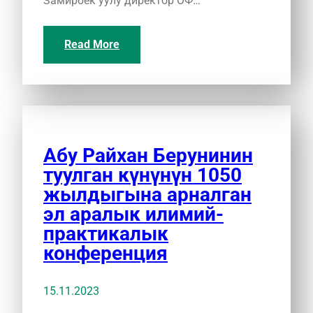
Замирбек уулу директор ОФ…
Read More
Абу Райхан Берунинин
туулган күнүнүн 1050
жылдыгына арналган
эл аралык илимий-
практикалык
конференция
15.11.2023